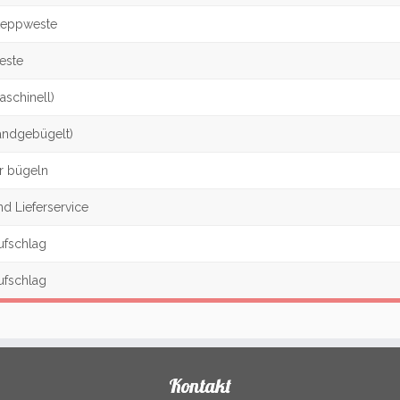
teppweste
este
schinell)
ndgebügelt)
r bügeln
d Lieferservice
ufschlag
ufschlag
Kontakt