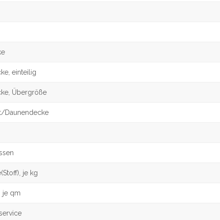
ke
e, einteilig
ke, Übergröße
t/Daunendecke
ssen
Stoff), je kg
, je qm
service