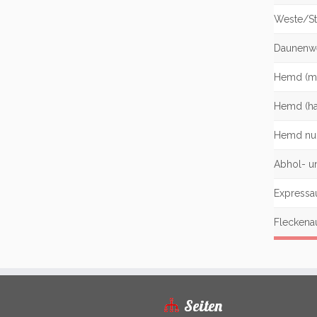
Weste/S
Daunenw
Hemd (ma
Hemd (ha
Hemd nu
Abhol- un
Expressa
Fleckena
Seiten