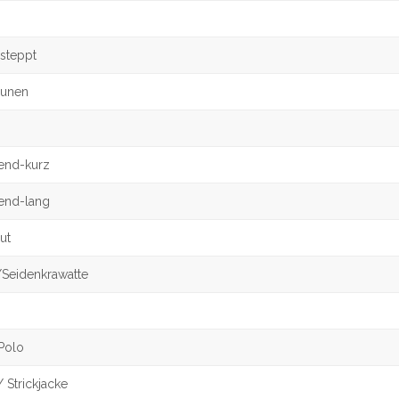
esteppt
aunen
bend-kurz
bend-lang
ut
/Seidenkrawatte
 Polo
/ Strickjacke